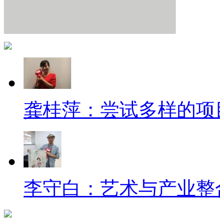
龚桂萍：尝试多样的项
李守白：艺术与产业整