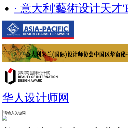
· 意大利'藝術设计天才'E..
华人设计师网