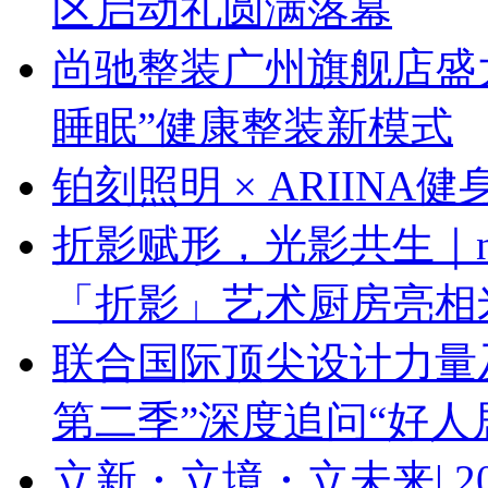
区启动礼圆满落幕
尚驰整装广州旗舰店盛大启
睡眠”健康整装新模式
铂刻照明 × ARIINA
折影赋形，光影共生｜next
「折影」艺术厨房亮相
联合国际顶尖设计力量
第二季”深度追问“好人
立新・立境・立未来| 