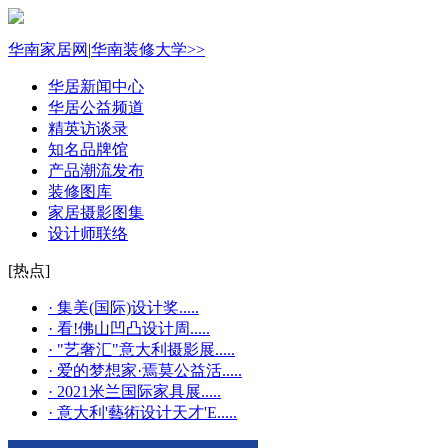
华南家居网
|
华南装修大学>>
华居新闻中心
华居公益频道
精英访谈录
知名品牌馆
产品潮流发布
装修图库
家居摄影图集
设计师联络
[热点]
· 集美(国际)设计奖.....
· 看!佛山凹凸设计周.....
· "艺奢汇"​意大利摄影展.....
· 爱的梦想家·焉莫公益活.....
· 2021米兰国际家具展.....
· 意大利'藝術设计天才'E.....