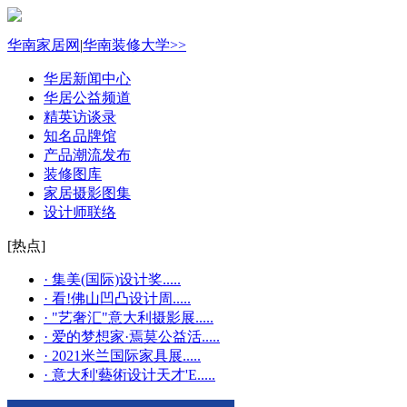
华南家居网
|
华南装修大学>>
华居新闻中心
华居公益频道
精英访谈录
知名品牌馆
产品潮流发布
装修图库
家居摄影图集
设计师联络
[热点]
· 集美(国际)设计奖.....
· 看!佛山凹凸设计周.....
· "艺奢汇"​意大利摄影展.....
· 爱的梦想家·焉莫公益活.....
· 2021米兰国际家具展.....
· 意大利'藝術设计天才'E.....