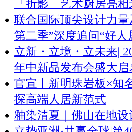
「折影」艺术厨房亮相
联合国际顶尖设计力量
第二季”深度追问“好人
立新・立境・立未来| 
年中新品发布会盛大启
官宣丨新明珠岩板×知
探高端人居新范式
釉染清夏｜佛山在地设
立势亚洲·共赢全球|第