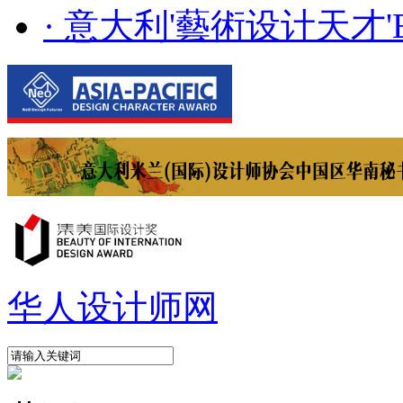
· 意大利'藝術设计天才'E..
华人设计师网