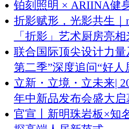
铂刻照明 × ARIINA
折影赋形，光影共生｜next
「折影」艺术厨房亮相
联合国际顶尖设计力量
第二季”深度追问“好人
立新・立境・立未来| 
年中新品发布会盛大启
官宣丨新明珠岩板×知