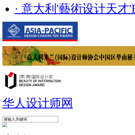
· 意大利'藝術设计天才'E..
华人设计师网