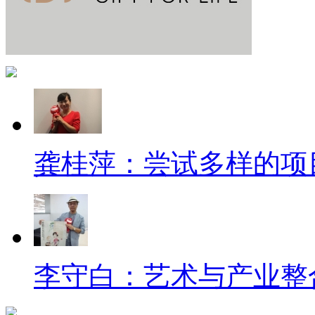
龚桂萍：尝试多样的项
李守白：艺术与产业整