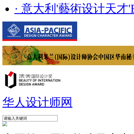
· 意大利'藝術设计天才'E..
华人设计师网