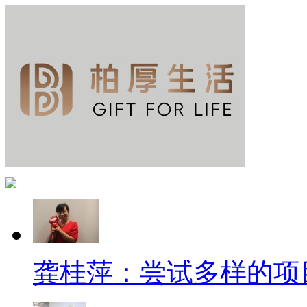
龚桂萍：尝试多样的项