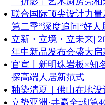
「折影」艺术厨房亮相
联合国际顶尖设计力量
第二季”深度追问“好人
立新・立境・立未来| 
年中新品发布会盛大启
官宣丨新明珠岩板×知
探高端人居新范式
釉染清夏｜佛山在地设
立势亚洲·共赢全球|第