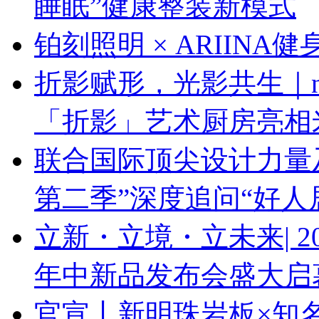
睡眠”健康整装新模式
铂刻照明 × ARIINA
折影赋形，光影共生｜next
「折影」艺术厨房亮相
联合国际顶尖设计力量
第二季”深度追问“好人
立新・立境・立未来| 
年中新品发布会盛大启
官宣丨新明珠岩板×知