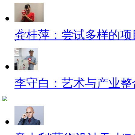
龚桂萍：尝试多样的项
李守白：艺术与产业整