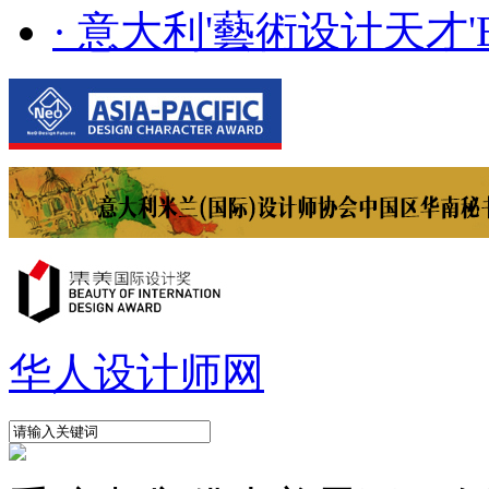
· 意大利'藝術设计天才'E..
华人设计师网