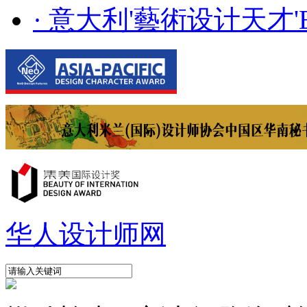
· 意大利'藝術设计天才'E..
华人设计师网