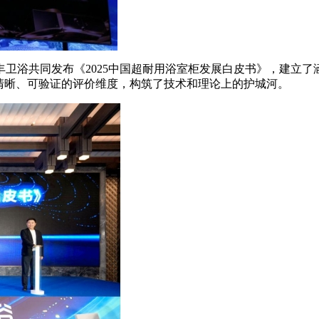
丰卫浴共同发布《2025中国超耐用浴室柜发展白皮书》，建立
清晰、可验证的评价维度，构筑了技术和理论上的护城河。