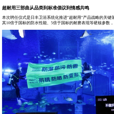
超耐用三部曲从品类到标准倡议到情感共鸣
本次聘任仪式是日丰卫浴系统化推进"超耐用"产品战略的关键落
其10倍于国标的防水性能、5倍于国标的耐磨表现等硬核参数