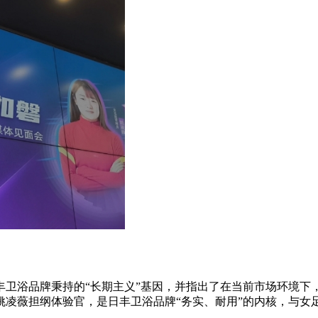
丰卫浴品牌秉持的“长期主义”基因，并指出了在当前市场环境下
择姚凌薇担纲体验官，是日丰卫浴品牌“务实、耐用”的内核，与