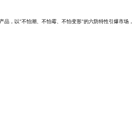
柜产品，以"不怕潮、不怕霉、不怕变形"的六防特性引爆市场，