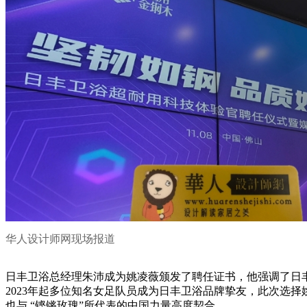
华人设计师网现场报道
日丰卫浴总经理朱沛成为姚凌薇颁发了聘任证书，他强调了日
2023年起多位知名女足队员成为日丰卫浴品牌挚友，此次选
也与 “铿锵玫瑰”所代表的中国力量高度契合。