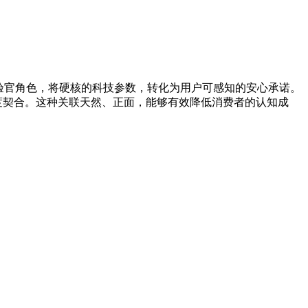
验官角色，将硬核的科技参数，转化为用户可感知的安心承诺。
度契合。这种关联天然、正面，能够有效降低消费者的认知成