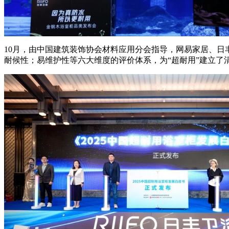
10月，由中国建筑装饰协会材料应用分会指导，网易家居、日
耐候性；易维护性等六大维度的评价体系，为“超耐用”建立了