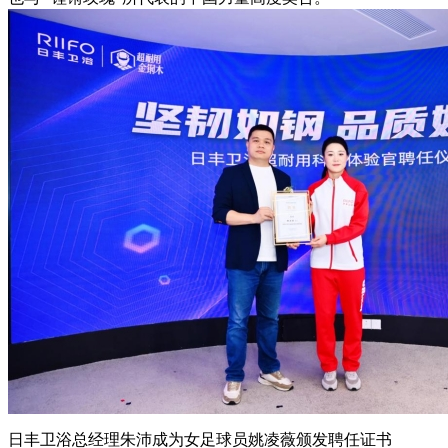
日丰卫浴总经理朱沛成为女足球员姚凌薇颁发聘任证书