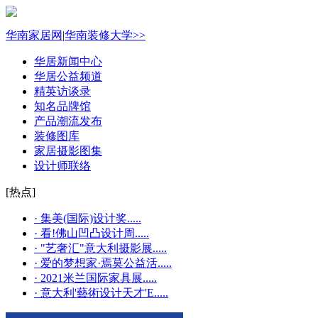
华南家居网
|
华南装修大学>>
华居新闻中心
华居公益频道
精英访谈录
知名品牌馆
产品潮流发布
装修图库
家居摄影图集
设计师联络
[热点]
· 集美(国际)设计奖.....
· 看!佛山凹凸设计周.....
· "艺奢汇"​意大利摄影展.....
· 爱的梦想家·焉莫公益活.....
· 2021米兰国际家具展.....
· 意大利'藝術设计天才'E.....