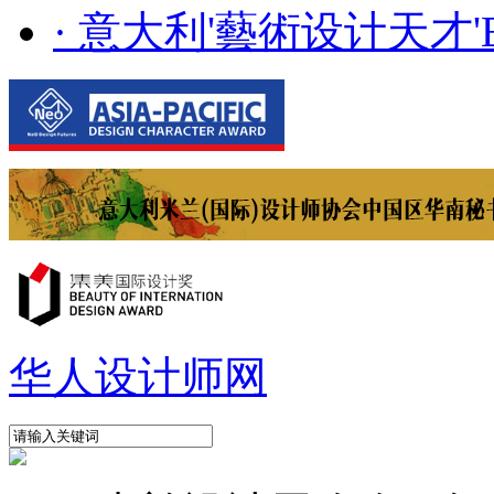
· 意大利'藝術设计天才'E..
华人设计师网