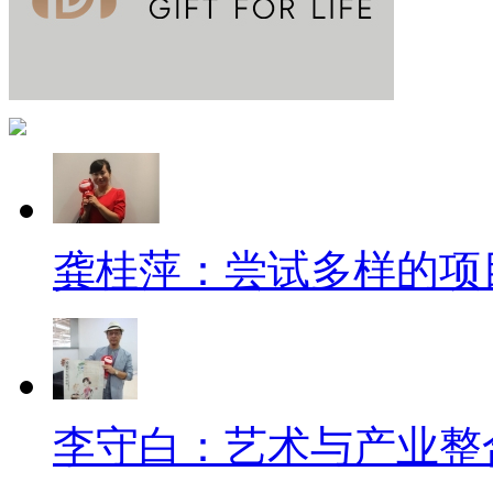
龚桂萍：尝试多样的项
李守白：艺术与产业整