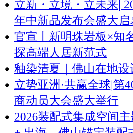
立新・立境・立未来| 
年中新品发布会盛大启
官宣丨新明珠岩板×知
探高端人居新范式
釉染清夏｜佛山在地设
立势亚洲·共赢全球|第
商动员大会盛大举行
2026装配式集成空间
+ 出海，佛山锚定装