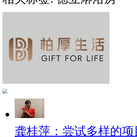
龚桂萍：尝试多样的项