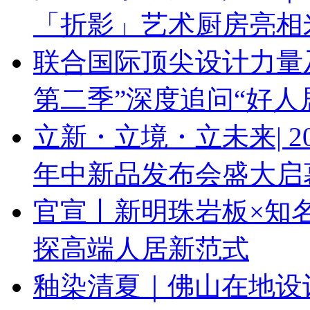
「折影」艺术厨房亮相
联合国际顶尖设计力量
第二季”深度追问“好人
立新・立境・立未来| 
年中新品发布会盛大启
官宣丨新明珠岩板×知
探高端人居新范式
釉染清夏｜佛山在地设