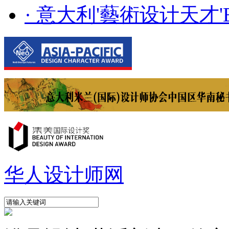
· 意大利'藝術设计天才'E..
华人设计师网