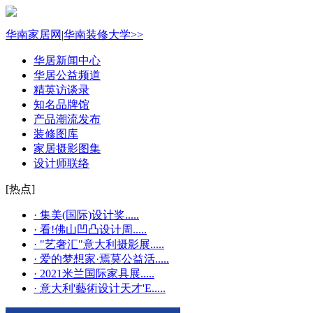
华南家居网
|
华南装修大学>>
华居新闻中心
华居公益频道
精英访谈录
知名品牌馆
产品潮流发布
装修图库
家居摄影图集
设计师联络
[热点]
· 集美(国际)设计奖.....
· 看!佛山凹凸设计周.....
· "艺奢汇"​意大利摄影展.....
· 爱的梦想家·焉莫公益活.....
· 2021米兰国际家具展.....
· 意大利'藝術设计天才'E.....