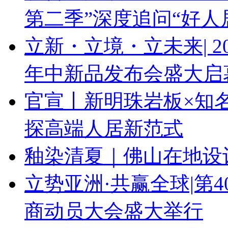
第二季”深度追问“好人
立新・立境・立未来| 
年中新品发布会盛大启
官宣丨新明珠岩板×知
探高端人居新范式
釉染清夏｜佛山在地设
立势亚洲·共赢全球|第
商动员大会盛大举行