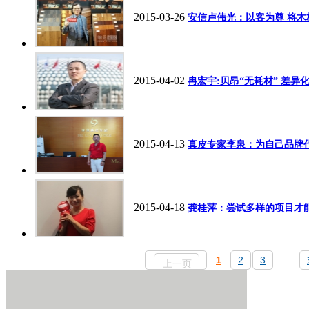
2015-03-26
安信卢伟光：以客为尊 将木
2015-04-02
冉宏宇:贝昂“无耗材” 差异
2015-04-13
真皮专家李泉：为自己品牌
2015-04-18
龚桂萍：尝试多样的项目才
1
2
3
...
上一页